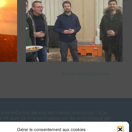
Bons vols à Antoine
tenir informé de nos dernières nouvelles !
Si je
te et que j'ai pris connaissance de la
politique de
e confirmation me parviendra pour valider mon
Gérer le consentement aux cookies