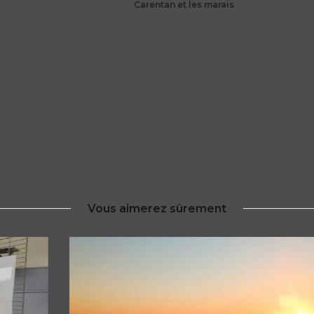
Carentan et les marais
Vous aimerez sûrement