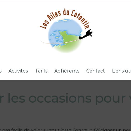
s
Activités
Tarifs
Adhérents
Contact
Liens ut
ir les occasions pour 
t pas facile de voler surtout lorsqu’on veut s’éloigner un pe