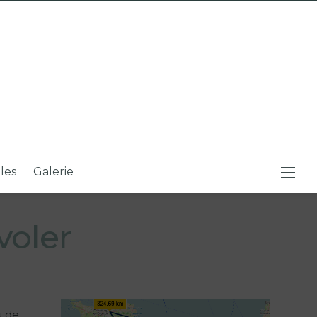
iles
Galerie
voler
u de