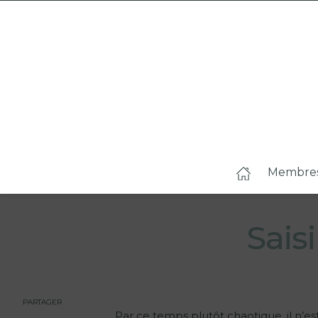
Membre
Sais
PARTAGER
Par ce temps plutôt chaotique, il n’es