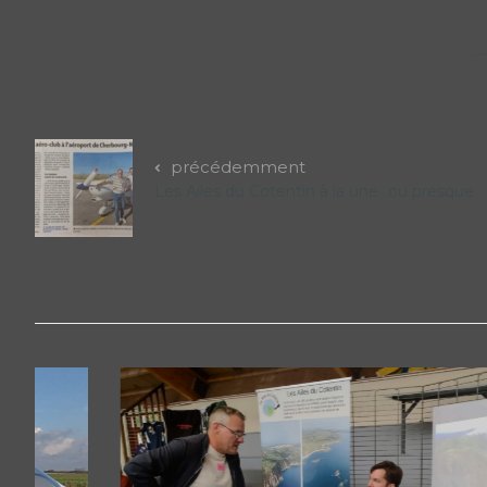
précédemment
Les Ailes du Cotentin à la une…ou presque