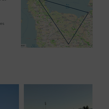
ses
–