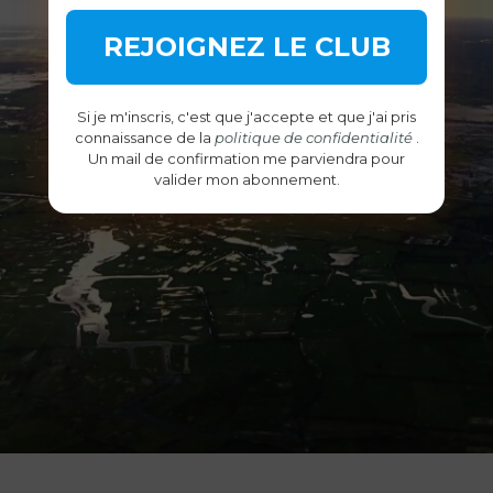
Si je m'inscris, c'est que j'accepte et que j'ai pris
connaissance de la
politique de confidentialité
.
Un mail de confirmation me parviendra pour
valider mon abonnement.