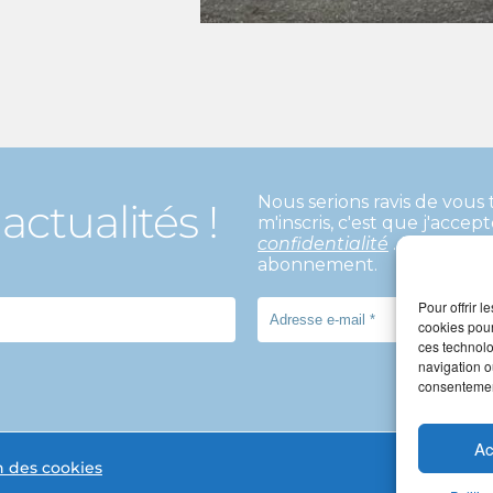
Nous serions ravis de vous 
actualités !
m'inscris, c'est que j'accep
confidentialité
. Un mail d
abonnement.
Pour offrir 
cookies pour
ces technolo
navigation ou
consentement
Ac
n des cookies