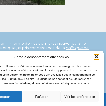
tenir informé de nos dernières nouvelles !
Si je
te et que j'ai pris connaissance de la
politique de
e confirmation me parviendra pour valider mon
Gérer le consentement aux cookies
les meilleures expériences, nous utilisons des technologies telles que les
 stocker et/ou accéder aux informations des appareils. Le fait de consentir à
gies nous permettra de traiter des données telles que le comportement de
 les ID uniques sur ce site. Le fait de ne pas consentir ou de retirer son
 peut avoir un effet négatif sur certaines caractéristiques et fonctions.
cepter
Refuser
Voir les préférences
Copyrights 2023 - conception :
www.stephanie-bertault.fr