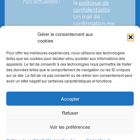
nos actualités !
la
politique de
confidentialité
.
Un mail de
confirmation me
parviendra pour
Gérer le consentement aux
valider mon
cookies
abonnement.
Pour offrir les meilleures expériences, nous utilisons des technologies
telles que les cookies pour stocker et/ou accéder aux informations des
appareils. Le fait de consentir à ces technologies nous permettra de traiter
des données telles que le comportement de navigation ou les ID uniques
sur ce site. Le fait de ne pas consentir ou de retirer son consentement peut
avoir un effet négatif sur certaines caractéristiques et fonctions.
Accepter
Refuser
Mentions légales
Politique de confidentialité et
gestion des cookies
Plan de site
Voir les préférences
Copyrights 2023 - conception :
www.stephanie-
bertault.fr