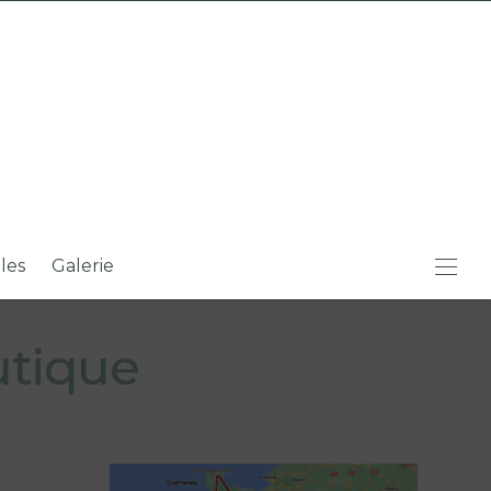
iles
Galerie
utique