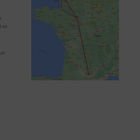
e
l et
 un