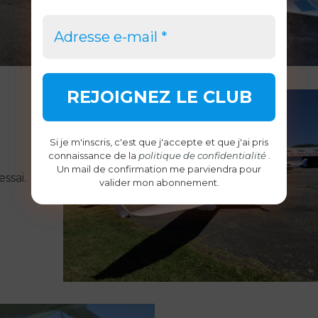
Si je m'inscris, c'est que j'accepte et que j'ai pris
connaissance de la
politique de confidentialité
.
Un mail de confirmation me parviendra pour
essai.
valider mon abonnement.