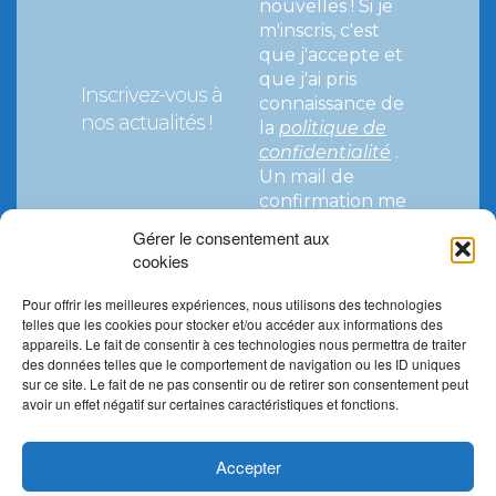
nouvelles !
Si je
m'inscris, c'est
que j'accepte et
que j'ai pris
Inscrivez-vous à
connaissance de
nos actualités !
la
politique de
confidentialité
.
Un mail de
confirmation me
parviendra pour
Gérer le consentement aux
valider mon
cookies
abonnement.
Pour offrir les meilleures expériences, nous utilisons des technologies
telles que les cookies pour stocker et/ou accéder aux informations des
appareils. Le fait de consentir à ces technologies nous permettra de traiter
des données telles que le comportement de navigation ou les ID uniques
sur ce site. Le fait de ne pas consentir ou de retirer son consentement peut
avoir un effet négatif sur certaines caractéristiques et fonctions.
Accepter