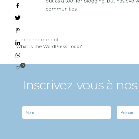
out as a tool for blogging, but has ev
communities.
précédemment
What is The WordPress Loop?
0
Inscrivez-vous à nos 