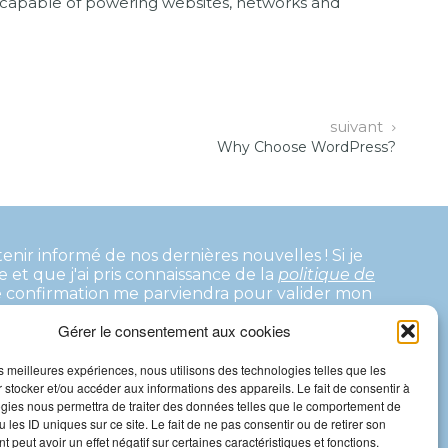
, capable of powering websites, networks and
suivant
Why Choose WordPress?
tenir informé de nos dernières nouvelles !
Si je
te et que j'ai pris connaissance de la
politique de
e confirmation me parviendra pour valider mon
Gérer le consentement aux cookies
les meilleures expériences, nous utilisons des technologies telles que les
 stocker et/ou accéder aux informations des appareils. Le fait de consentir à
gies nous permettra de traiter des données telles que le comportement de
 les ID uniques sur ce site. Le fait de ne pas consentir ou de retirer son
 peut avoir un effet négatif sur certaines caractéristiques et fonctions.