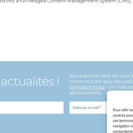
olved into a full-fledged Content Management System (CMS)
Nous serions ravis de vous 
actualités !
m'inscris, c'est que j'accep
confidentialité
. Un mail d
abonnement.
Pour offrir 
cookies pour
ces technolo
navigation ou
consentement