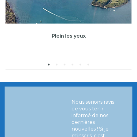
Plein les yeux
Nous serions ravis
de vous tenir
informé de nos
dernières
nouvelles !
Si je
m'inscris, c'est