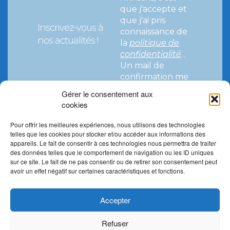
que j'accepte et
que j'ai pris
Inscrivez-vous à
connaissance de
nos actualités !
la
politique de
confidentialité
.
Un mail de
confirmation me
parviendra pour
Gérer le consentement aux
valider mon
cookies
abonnement.
Pour offrir les meilleures expériences, nous utilisons des technologies
telles que les cookies pour stocker et/ou accéder aux informations des
Inscrivez-vous, et recevez nos actualités !
appareils. Le fait de consentir à ces technologies nous permettra de traiter
des données telles que le comportement de navigation ou les ID uniques
sur ce site. Le fait de ne pas consentir ou de retirer son consentement peut
avoir un effet négatif sur certaines caractéristiques et fonctions.
Accepter
Refuser
Mentions légales
Politique de confidentialité et