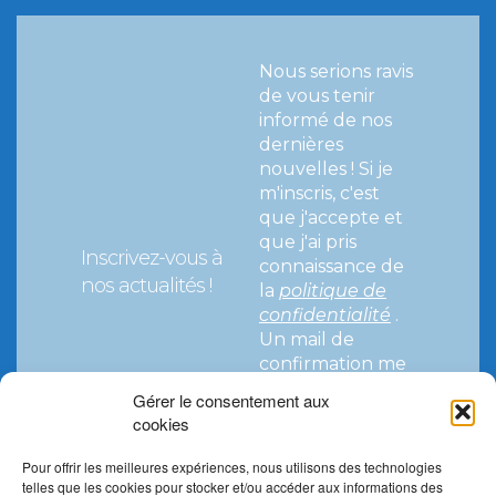
Nous serions ravis
de vous tenir
informé de nos
dernières
nouvelles !
Si je
m'inscris, c'est
que j'accepte et
que j'ai pris
Inscrivez-vous à
connaissance de
nos actualités !
la
politique de
confidentialité
.
Un mail de
confirmation me
parviendra pour
Gérer le consentement aux
valider mon
cookies
abonnement.
Pour offrir les meilleures expériences, nous utilisons des technologies
telles que les cookies pour stocker et/ou accéder aux informations des